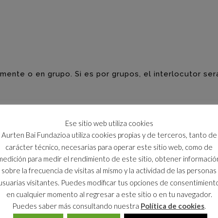
lmente o en grupo. Si es por grupos, el interlocutor ser
Ese sitio web utiliza cookies
Aurten Bai Fundazioa utiliza cookies propias y de terceros, tanto de
carácter técnico, necesarias para operar este sitio web, como de
medición para medir el rendimiento de este sitio, obtener informació
sobre la frecuencia de visitas al mismo y la actividad de las personas
usuarias visitantes. Puedes modificar tus opciones de consentimient
en cualquier momento al regresar a este sitio o en tu navegador.
e todo este bloque no puede ser superior a 25 páginas 
Puedes saber más consultando nuestra
Política de cookies
.