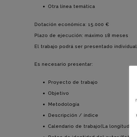
Otra línea temática
Dotación económica: 15.000 €
Plazo de ejecución: máximo 18 meses
El trabajo podrá ser presentado individua
Es necesario presentar:
Proyecto de trabajo
Objetivo
Metodología
Descripción / índice
Calendario de trabajo(La longitud d