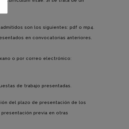
y curriculum vitae. Si se trata de un
admitidos son los siguientes: pdf o mp4.
esentados en convocatorias anteriores.
xano o por correo electrónico:
puestas de trabajo presentadas.
ción del plazo de presentación de los
 presentación previa en otras