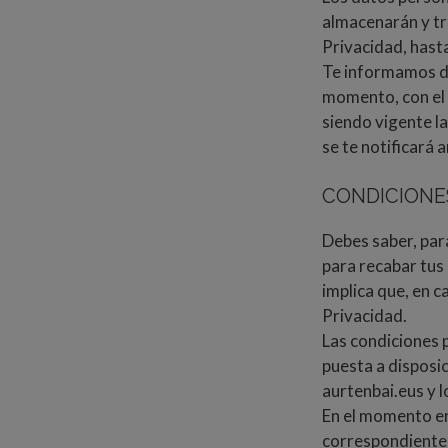
almacenarán y tra
Privacidad, hast
Te informamos de
momento, con el 
siendo vigente l
se te notificará a
CONDICIONE
Debes saber, par
para recabar tus 
implica que, en c
Privacidad.
Las condiciones p
puesta a disposi
aurtenbai.eus y l
En el momento en
correspondientes