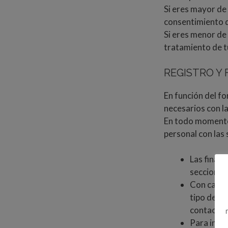
Si eres mayor de 
consentimiento d
Si eres menor de
tratamiento de t
REGISTRO Y 
En función del fo
necesarios con la
En todo momento,
personal con las 
Las finali
secciones
Con caráct
tipo de pe
contacto 
Para info