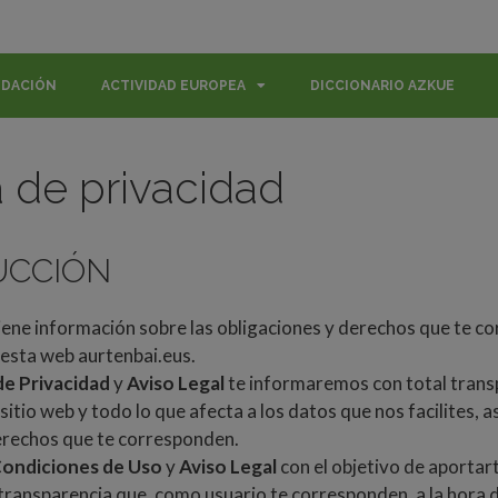
NDACIÓN
ACTIVIDAD EUROPEA
DICCIONARIO AZKUE
a de privacidad
UCCIÓN
iene información sobre las obligaciones y derechos que te c
esta web aurtenbai.eus.
de Privacidad
y
Aviso Legal
te informaremos con total transp
 sitio web y todo lo que afecta a los datos que nos facilites, a
erechos que te corresponden.
ondiciones de Uso
y
Aviso Legal
con el objetivo de aportart
 transparencia que, como usuario te corresponden, a la hora d