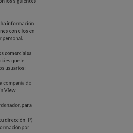
on los siguientes
.
icha información
nes con ellos en
r personal.
dos comerciales
okies que le
os usuarios:
una compañía de
in View
ordenador, para
u dirección IP)
formación por