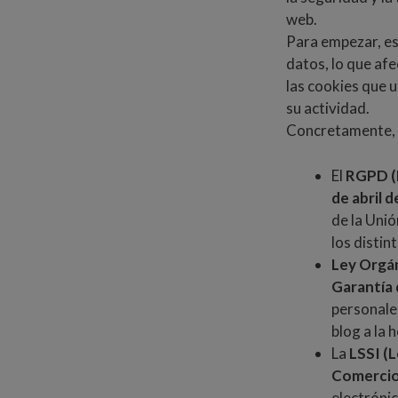
web.
Para empezar, est
datos, lo que afe
las cookies que 
su actividad.
Concretamente, e
El
RGPD (
de abril d
de la Unió
los distin
Ley Orgán
Garantía 
personale
blog a la 
La
LSSI (L
Comercio
electrónic