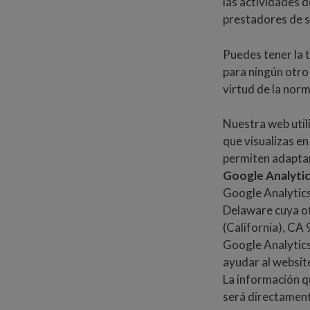
las actividades 
prestadores de s
Puedes tener la t
para ningún otro
virtud de la norm
Nuestra web utili
que visualizas en
permiten adaptar 
Google Analytic
Google Analytics
Delaware cuya of
(California), CA
Google Analytics 
ayudar al website
La información qu
será directament