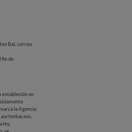
rten Bai, correo
 fin de
o establecido en
debidamente
 marca la Agencia
 aurtenbai.eus.
 ley.
o, se