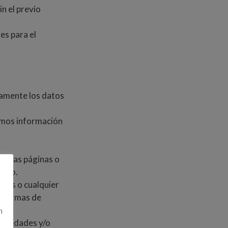
n el previo
es para el
ivamente los datos
emos información
de las páginas o
nico.
ltas o cualquier
s formas de
n
 novedades y/o