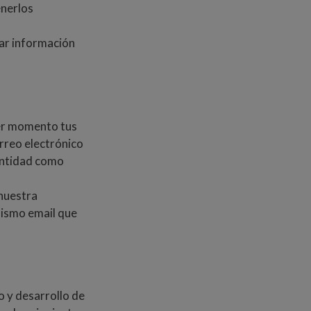
enerlos
nar información
ier momento tus
orreo electrónico
entidad como
 nuestra
mismo email que
o y desarrollo de