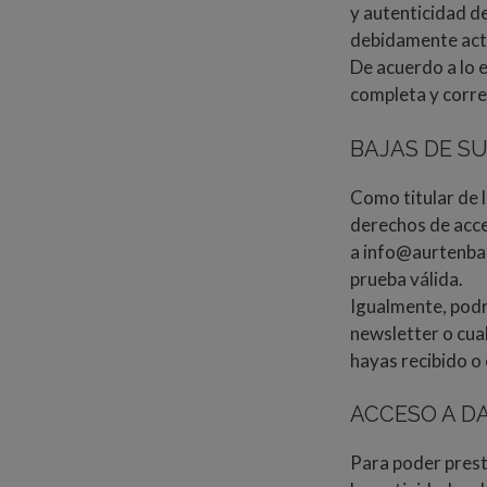
y autenticidad d
debidamente act
De acuerdo a lo 
completa y corre
BAJAS DE S
Como titular de 
derechos de acce
a info@aurtenba
prueba válida.
Igualmente, podr
newsletter o cua
hayas recibido o
ACCESO A D
Para poder prest