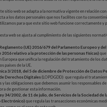
e sitio web se adapta a la normativa vigente en relación con
cta a los datos personales que nos facilites con tu consentim
utilizamos para que este sitio web funcione correctamente y 
sta web se ajusta al cumplimiento de las siguientes normati
Reglamento (UE) 2016/679 del Parlamento Europeo y del
e 2016 relativo a la protección de las personas físicas)
que 
n Europea que unifica la regulación del tratamiento de los d
tos países de la UE.
ica 3/2018, del 5 de diciembre de Protección de Datos P
de Derechos Digitales
(LOPDGDD) que regula el tratamient
s y las obligaciones que debemos asumir los responsables de
hora de gestionar esta información.
ey 34/2002, de 11 de julio, de Servicios de la Sociedad de 
 Electrónico)
que regula las transacciones económicas med
os, como es el caso de esta web.