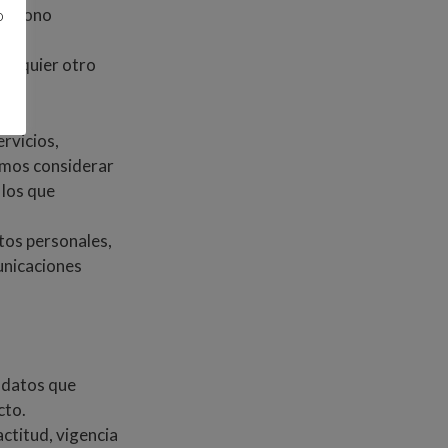
teléfono
o
ualquier otro
rvicios,
amos considerar
 los que
tos personales,
unicaciones
s datos que
cto.
actitud, vigencia