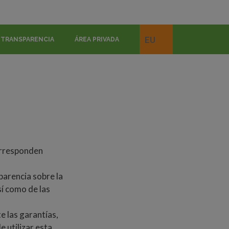
EU
TRANSPARENCIA
ÁREA PRIVADA
orresponden
arencia sobre la
sí como de las
e las garantías,
e utilizar esta