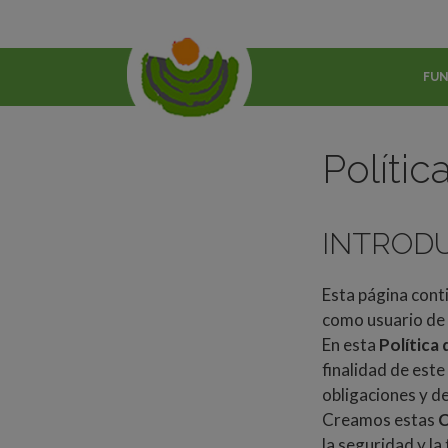
FU
Polític
INTROD
Esta página cont
como usuario de 
En esta
Política 
finalidad de este
obligaciones y d
Creamos estas
C
la seguridad y la