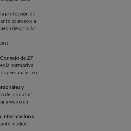
 la protección de
iento expreso y a
pueda desarrollar
vas:
 Consejo de 27
es la normativa
atos personales en
ersonales y
o de los datos
 una web o un
la Información y
iante medios