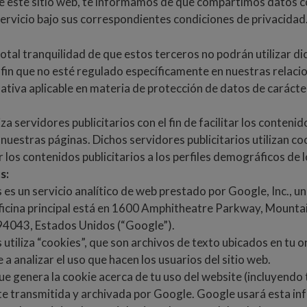
de este sitio web, te informamos de que compartimos datos c
ervicio bajo sus correspondientes condiciones de privacidad
otal tranquilidad de que estos terceros no podrán utilizar d
 fin que no esté regulado específicamente en nuestras relacio
ativa aplicable en materia de protección de datos de carácte
za servidores publicitarios con el fin de facilitar los conteni
 nuestras páginas. Dichos servidores publicitarios utilizan co
los contenidos publicitarios a los perfiles demográficos de l
s:
 es un servicio analítico de web prestado por Google, Inc., 
icina principal está en 1600 Amphitheatre Parkway, Mounta
 94043, Estados Unidos (“Google”).
utiliza “cookies”, que son archivos de texto ubicados en tu 
 a analizar el uso que hacen los usuarios del sitio web.
e genera la cookie acerca de tu uso del website (incluyendo t
e transmitida y archivada por Google. Google usará esta in