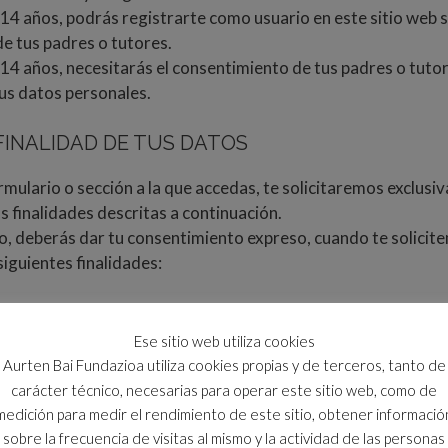
14 años, podrás registrarte como usuario en este sitio web si
e tus padres o tutores.
 14 años, necesitarás el consentimiento de tus padres o tutor
us datos personales.
FINALIDAD DE TUS DATOS
rmulario o sección a la que accedas, te solicitaremos exclus
s finalidades descritas a continuación.
 deberás dar tu consentimiento expreso, cuando te solicit
siguientes finalidades:
dades concretas que particularmente se indiquen en cada una 
 donde aparezca el formulario de registro o contacto electró
Ese sitio web utiliza cookies
er general, para atender tus solicitudes, comentarios, consu
Aurten Bai Fundazioa utiliza cookies propias y de terceros, tanto de
tición que realices como usuario a través de cualquiera de la
carácter técnico, necesarias para operar este sitio web, como de
que ponemos a tu disposición
medición para medir el rendimiento de este sitio, obtener informació
rmarte sobre consultas, peticiones, actividades, productos,
sobre la frecuencia de visitas al mismo y la actividad de las personas