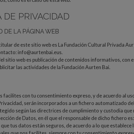
A DE PRIVACIDAD
D DE LA PÁGINA WEB
titular de este sitio web es La Fundación Cultural Privada Au
ontacto: info@aurtenbai.eus.
el sitio web es publicación de contenidos informativos, con el
icitar las actividades de la Fundación Aurten Bai.
 facilites con tu consentimiento expreso, y de acuerdo al us
 Privacidad, serán incorporados a un fichero automatizado 
tegido según las directrices de cumplimiento y custodia que
cción de Datos, en él que el responsable de dicho fichero es:
 que tus datos están seguros, de acuerdo a lo que establece la
ales que nos facilites, siempre con tu consentimiento expres