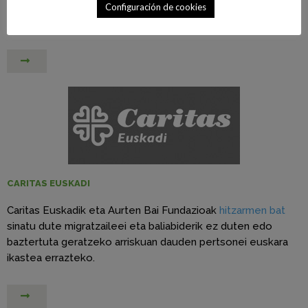
“Hesia urraturik: Xabier Lete in memoriam” oratorio
Configuración de cookies
sinfoniko-korala argitaratzeko babesletza akordioa.
CARITAS EUSKADI
Caritas Euskadik eta Aurten Bai Fundazioak
hitzarmen bat
sinatu dute migratzaileei eta baliabiderik ez duten edo
baztertuta geratzeko arriskuan dauden pertsonei euskara
ikastea errazteko.