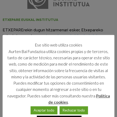
ETXEPARE EUSKAL INSTITUTUA
ETXEPARErekin dugun hitzarmenari esker, Etxepareko
irakurletza sareko
mundu osoko euskal ikasketetako
ikasleek
egonaldiak egiteko aukera dute Zornotzako
Ese sitio web utiliza cookies
Barnetegian.
Aurten Bai Fundazioa utiliza cookies propias y de terceros,
tanto de carácter técnico, necesarias para operar este sitio
web, como de medición para medir el rendimiento de este
sitio, obtener información sobre la frecuencia de visitas al
mismo y la actividad de las personas usuarias visitantes.
Puedes modificar tus opciones de consentimiento en
cualquier momento al regresar a este sitio o en tu
navegador. Puedes saber más consultando nuestra
Política
de cookies
.
HESIA URRATURIK
Aceptar todo
Rechazar todo