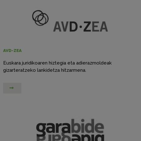
AVD-ZEA
Euskara juridikoaren hiztegia eta adierazmoldeak
gizarteratzeko lankidetza hitzarmena.