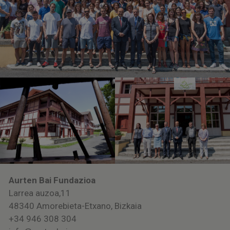
Aurten Bai Fundazioa
Larrea auzoa,11
48340 Amorebieta-Etxano, Bizkaia
+34 946 308 304