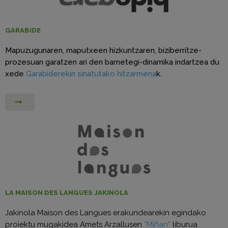
GARABIDE
Mapuzugunaren, maputxeen hizkuntzaren, biziberritze-
prozesuan garatzen ari den barnetegi-dinamika indartzea du
xede
Garabiderekin sinatutako hitzarmena
k.
LA MAISON DES LANGUES JAKINOLA
Jakinola Maison des Langues erakundearekin egindako
proiektu mugakidea Amets Arzallusen
“Miñan”
liburua