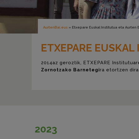
AurtenBai.eus
»
Etxepare Euskal Institutua eta Aurten
ETXEPARE EUSKAL 
2014az geroztik, ETXEPARE Institutuare
Zornotzako Barnetegi
ra etortzen dir
2023