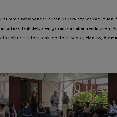
kulturaren zabalpenean duten papera azpimarratu zuen.
ren arteko lankidetzaren garrantzia nabarmendu zuen. Ab
 eta unibertsitatetakoak, besteak beste,
Mexiko, Aleman