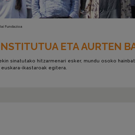
 Bai Fundazioa
INSTITUTUA ETA AURTEN BA
kin sinatutako hitzarmenari esker, mundu osoko hainbat
a euskara-ikastaroak egitera.