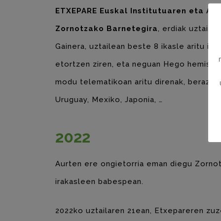
ETXEPARE Euskal Institutuaren eta Aur
Zornotzako Barnetegira
, erdiak uztail
Gainera, uztailean beste 8 ikasle aritu iz
etortzen ziren, eta neguan Hego hemisferi
modu telematikoan aritu direnak, beraz, ha
Uruguay, Mexiko, Japonia, …
2022
Aurten ere ongietorria eman diegu Zornotza
irakasleen babespean.
2022ko uztailaren 21ean, Etxepareren zu