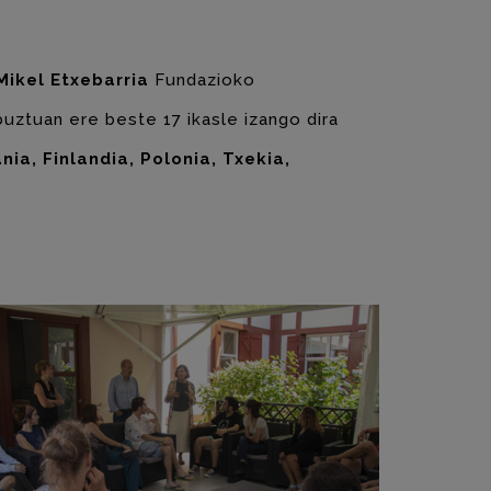
Mikel Etxebarria
Fundazioko
uztuan ere beste 17 ikasle izango dira
ia, Finlandia, Polonia, Txekia,