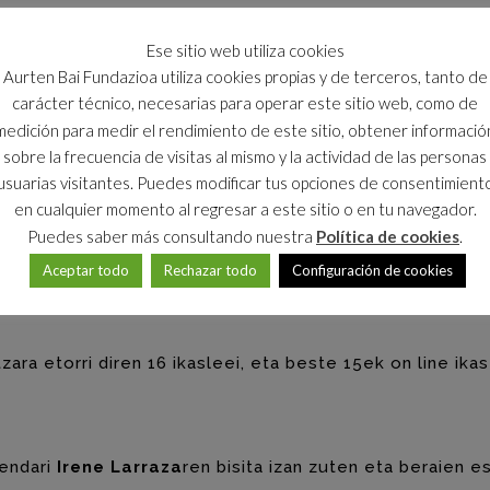
ten Bai Fundazioaren arteko lankidetza
ri esker, aur
Ese sitio web utiliza cookies
ean, bigarren hamabostaldian, eta besteak abuztuaren 1
Aurten Bai Fundazioa utiliza cookies propias y de terceros, tanto de
an dira euren etxeetatik ikastaro telematiko batean. Leh
carácter técnico, necesarias para operar este sitio web, como de
medición para medir el rendimiento de este sitio, obtener informació
okoak, baina aurten udan ere etorri zaizkigu Hego hemis
sobre la frecuencia de visitas al mismo y la actividad de las personas
inbat herrialdeetakoak izan dira: Polonia, Italia, Aleman
usuarias visitantes. Puedes modificar tus opciones de consentimient
en cualquier momento al regresar a este sitio o en tu navegador.
Puedes saber más consultando nuestra
Política de cookies
.
Aceptar todo
Rechazar todo
Configuración de cookies
ra etorri diren 16 ikasleei, eta beste 15ek on line ikas
zendari
Irene Larraza
ren bisita izan zuten eta beraien 