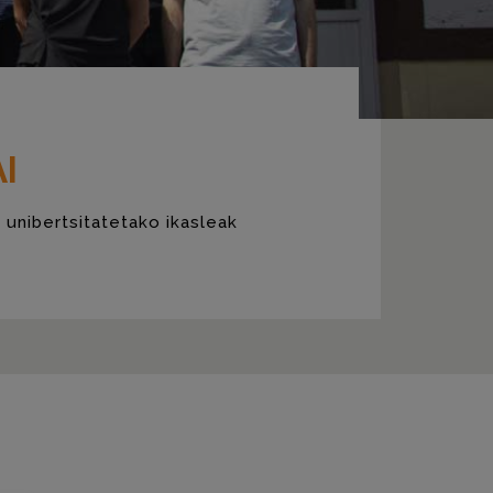
I
 unibertsitatetako ikasleak