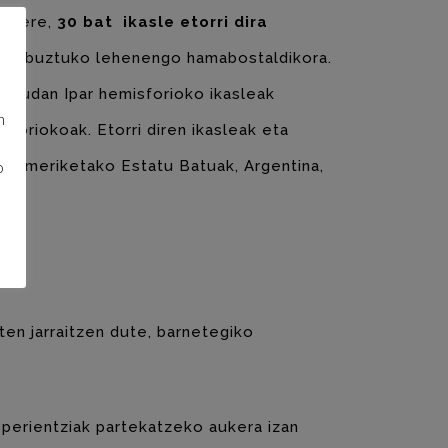
ten ere,
30 bat ikasle etorri dira
ean, abuztuko lehenengo hamabostaldikora.
en, udan Ipar hemisforioko ikasleak
n
foriokoak. Etorri diren ikasleak eta
ia, Ameriketako Estatu Batuak, Argentina,
o
ten jarraitzen dute, barnetegiko
esperientziak partekatzeko aukera izan