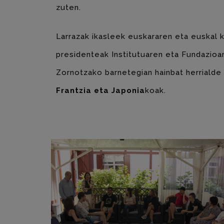
zuten.
Larrazak ikasleek euskararen eta euskal 
presidenteak Institutuaren eta Fundazioa
Zornotzako barnetegian hainbat herrialde
Frantzia eta Japonia
koak.