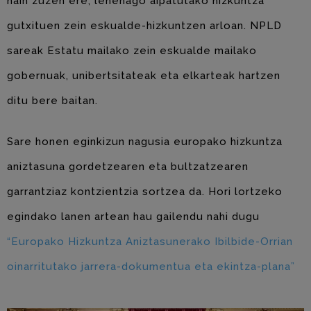
hain zuzen ere, lehenago aipatutako hizkuntza
gutxituen zein eskualde-hizkuntzen arloan. NPLD
sareak Estatu mailako zein eskualde mailako
gobernuak, unibertsitateak eta elkarteak hartzen
ditu bere baitan.
Sare honen eginkizun nagusia europako hizkuntza
aniztasuna gordetzearen eta bultzatzearen
garrantziaz kontzientzia sortzea da. Hori lortzeko
egindako lanen artean hau gailendu nahi dugu
“Europako Hizkuntza Aniztasunerako Ibilbide-Orrian
oinarritutako jarrera-dokumentua eta ekintza-plana”