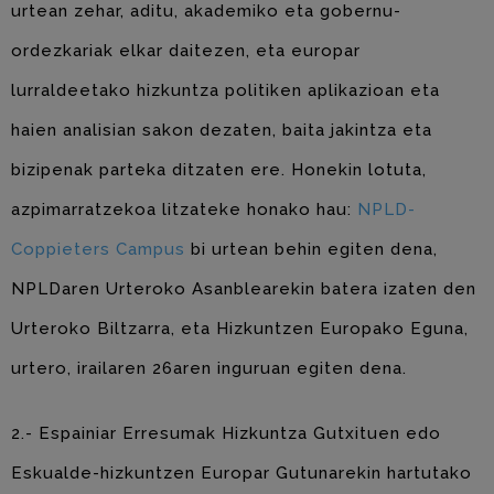
urtean zehar, aditu, akademiko eta gobernu-
ordezkariak elkar daitezen, eta europar
lurraldeetako hizkuntza politiken aplikazioan eta
haien analisian sakon dezaten, baita jakintza eta
bizipenak parteka ditzaten ere. Honekin lotuta,
azpimarratzekoa litzateke honako hau:
NPLD-
Coppieters Campus
bi urtean behin egiten dena,
NPLDaren Urteroko Asanblearekin batera izaten den
Urteroko Biltzarra, eta Hizkuntzen Europako Eguna,
urtero, irailaren 26aren inguruan egiten dena.
2.- Espainiar Erresumak Hizkuntza Gutxituen edo
Eskualde-hizkuntzen Europar Gutunarekin hartutako