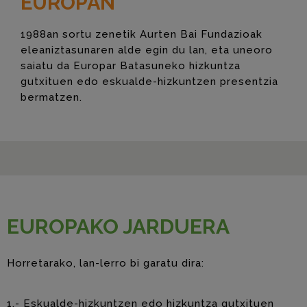
EUROPAN
1988an sortu zenetik Aurten Bai Fundazioak
eleaniztasunaren alde egin du lan, eta uneoro
saiatu da Europar Batasuneko hizkuntza
gutxituen edo eskualde-hizkuntzen presentzia
bermatzen.
EUROPAKO JARDUERA
Horretarako, lan-lerro bi garatu dira:
1.- Eskualde-hizkuntzen edo hizkuntza gutxituen