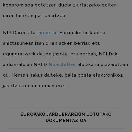
konpromisoa betetzen duela ziurtatzeko egiten
diren lanetan partehartzea.
NPLDaren atal
honetan
Europako hizkuntza
aniztasunean izan diren azken berriak eta
eguneratzeak daude jasota; era berean, NPLDak
aldian-aldian NPLD
Newsletter
aldizkaria plazaratzen
du. Hemen irakur daiteke, baita posta elektronikoz
jasotzeko izena eman ere.
EUROPAKO JARDUERAREKIN LOTUTAKO
DOKUMENTAZIOA