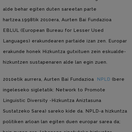
alde behar egiten duten sareetan parte
hartzea.1998tik 2010era, Aurten Bai Fundazioa
EBLUL (European Bureau for Lesser Used
Languages) erakundearen partaide izan zen. Europar
erakunde honek Hizkuntza gutxituen zein eskualde-
hizkuntzen sustapenaren alde lan egin zuen.
2010etik aurrera, Aurten Bai Fundazioa
NPLD
(bere
ingeleseko sigletatik: Network to Promote
Linguistic Diversity -Hizkuntza Aniztasuna
Sustatzeko Sarea) sareko kide da. NPLD-a hizkuntza
politiken arloan lan egiten duen europar sarea da;