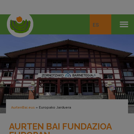
ES
AurtenBai.eus
»
Europako Jarduera
AURTEN BAI FUNDAZIOA