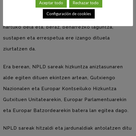
Aceptar todo
Rechazar todo
bestetik, Europan hitz egiten den edozein hizkuntza,
Configuración de cookies
duen maila edozein izanda ere, guztion baliotzat
hartuko dela eta, beraz, beharrezko laguntza,
sustapen eta errespetua ere izango dituela
ziurtatzen da.
Era berean, NPLD sareak hizkuntza aniztasunaren
alde egiten dituen ekintzen artean, Gutxiengo
Nazionalen eta Europar Kontseiluko Hizkuntza
Gutxituen Unitatearekin, Europar Parlamentuarekin
eta Europar Batzordearekin batera lan egitea dago.
NPLD sareak hitzaldi eta jardunaldiak antolatzen ditu