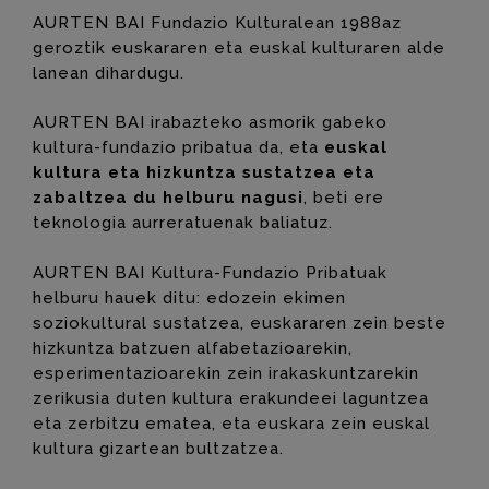
AURTEN BAI Fundazio Kulturalean 1988az
geroztik euskararen eta euskal kulturaren alde
lanean dihardugu.
AURTEN BAI irabazteko asmorik gabeko
kultura-fundazio pribatua da, eta
euskal
kultura eta hizkuntza sustatzea eta
zabaltzea du helburu nagusi
, beti ere
teknologia aurreratuenak baliatuz.
AURTEN BAI Kultura-Fundazio Pribatuak
helburu hauek ditu: edozein ekimen
soziokultural sustatzea, euskararen zein beste
hizkuntza batzuen alfabetazioarekin,
esperimentazioarekin zein irakaskuntzarekin
zerikusia duten kultura erakundeei laguntzea
eta zerbitzu ematea, eta euskara zein euskal
kultura gizartean bultzatzea.