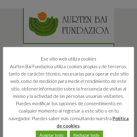
Ese sitio web utiliza cookies
Aurten Bai Fundazioa utiliza cookies propias y de terceros,
tanto de carácter técnico, necesarias para operar este sitio
web, como de medición para medir el rendimiento de este
sitio, obtener información sobre la frecuencia de visitas al
AURTEN BAI eta ZORNOTZAKO
mismo y la actividad de las personas usuarias visitantes.
BARNETEGIA
Puedes modificar tus opciones de consentimiento en
cualquier momento al regresar a este sitio o en tu
Jarrai iezadazu:
navegador. Puedes saber más consultando nuestra
Política
de cookies
.
Aceptar todo
Rechazar todo