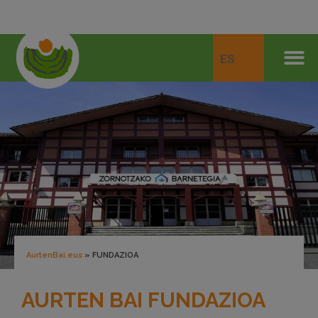
ES
AurtenBai.eus
»
FUNDAZIOA
AURTEN BAI FUNDAZIOA