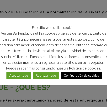
tivo de la Fundación es la normalización del euskera y q
Además, ha señalado que para la normalización del eusk
Ese sitio web utiliza cookies
uskera en Internet y en las redes sociales, y a ese obj
Aurten Bai Fundazioa utiliza cookies propias y de terceros, tanto de
carácter técnico, necesarias para operar este sitio web, como de
medición para medir el rendimiento de este sitio, obtener informació
sobre la frecuencia de visitas al mismo y la actividad de las personas
ísticas de esta versión online del diccionario Azkue y 
usuarias visitantes. Puedes modificar tus opciones de consentimient
ón la posibilidad de realizar búsquedas utilizando la 
en cualquier momento al regresar a este sitio o en tu navegador.
Puedes saber más consultando nuestra
Política de cookies
.
Aceptar todo
Rechazar todo
Configuración de cookies
E - ¿QUÉ ES?
ngüe (euskera-castellano-francés) de esta envergadura. 