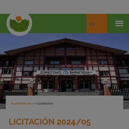
EU
AurtenBai.eus
»
Licitación
LICITACIÓN 2024/05