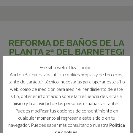
REFORMA DE BAÑOS DE LA
PLANTA 2ª DEL BARNETEGI
1ra FASE
Ese sitio web utiliza cookies
Aurten Bai Fundazioa utiliza cookies propias y de terceros,
tanto de carácter técnico, necesarias para operar este sitio
DOCUMENTACIÓN:
web, como de medición para medir el rendimiento de este
sitio, obtener información sobre la frecuencia de visitas al
2024/05 Zornotzako Barnetegia LICITACIÓN
mismo y la actividad de las personas usuarias visitantes.
Descripción de los trabajos presupuestados
Puedes modificar tus opciones de consentimiento en
cualquier momento al regresar a este sitio o en tu
Planos 1era Fase
navegador. Puedes saber más consultando nuestra
Política
Presupuesto Ciego
de cookies
.