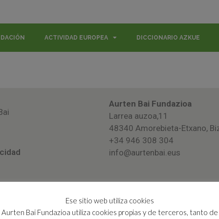
NDACIÓN
ACTIVIDAD EUROPEA
DICCIONARIO AZKUE
Aurten Bai Fundazioa
Bai
Larrea auzoa,11
48340 Amorebieta-Etxano, Bi
+34 946 308 304
acidad
info@aurtenbai.eus
Ese sitio web utiliza cookies
Aurten Bai Fundazioa utiliza cookies propias y de terceros, tanto de