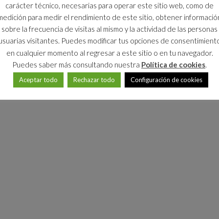
carácter técnico, necesarias para operar este sitio web, como de
medición para medir el rendimiento de este sitio, obtener informació
sobre la frecuencia de visitas al mismo y la actividad de las personas
usuarias visitantes. Puedes modificar tus opciones de consentimient
en cualquier momento al regresar a este sitio o en tu navegador.
Puedes saber más consultando nuestra
Política de cookies
.
Aceptar todo
Rechazar todo
Configuración de cookies