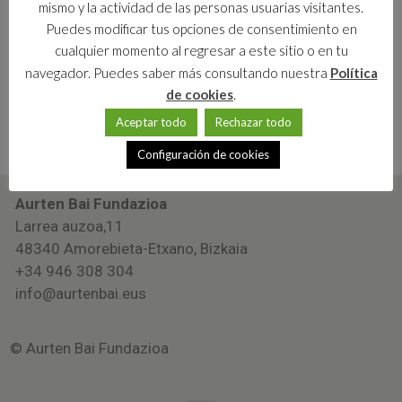
mismo y la actividad de las personas usuarias visitantes.
Puedes modificar tus opciones de consentimiento en
cualquier momento al regresar a este sitio o en tu
navegador. Puedes saber más consultando nuestra
Política
de cookies
.
Pasahitza ahaztu duzu?
Aceptar todo
Rechazar todo
Configuración de cookies
Aurten Bai Fundazioa
Larrea auzoa,11
48340 Amorebieta-Etxano, Bizkaia
+34 946 308 304
info@aurtenbai.eus
© Aurten Bai Fundazioa