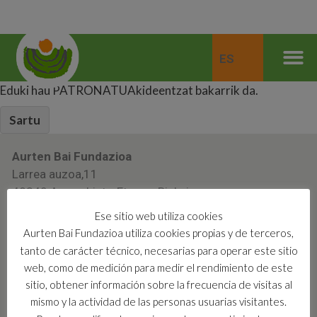
ES
Eduki hau PATRONATUAkideentzat bakarrik da.
Sartu
Aurten Bai Fundazioa
Larrea auzoa,11
48340 Amorebieta-Etxano, Bizkaia
+34 946 308 304
Ese sitio web utiliza cookies
info@aurtenbai.eus
Aurten Bai Fundazioa utiliza cookies propias y de terceros,
tanto de carácter técnico, necesarias para operar este sitio
web, como de medición para medir el rendimiento de este
© Aurten Bai Fundazioa
sitio, obtener información sobre la frecuencia de visitas al
mismo y la actividad de las personas usuarias visitantes.