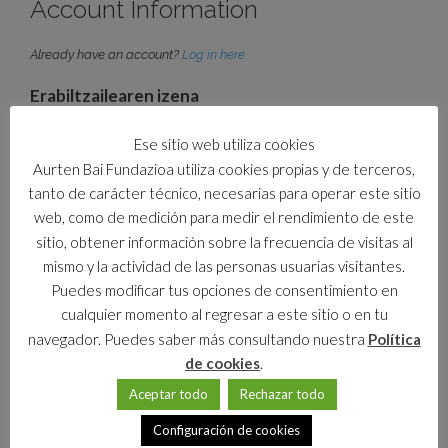
Account Information
Already have an account?
Log in here
Erabiltzailearen izena
*
Ese sitio web utiliza cookies
Aurten Bai Fundazioa utiliza cookies propias y de terceros,
Password
tanto de carácter técnico, necesarias para operar este sitio
web, como de medición para medir el rendimiento de este
*
sitio, obtener información sobre la frecuencia de visitas al
mismo y la actividad de las personas usuarias visitantes.
Pasahitza baieztatu
Puedes modificar tus opciones de consentimiento en
*
cualquier momento al regresar a este sitio o en tu
navegador. Puedes saber más consultando nuestra
Política
Email Address
de cookies
.
Aceptar todo
Rechazar todo
*
Configuración de cookies