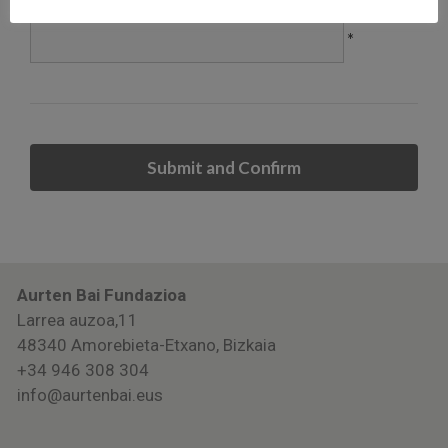
Confirm Email Address
*
Aurten Bai Fundazioa
Larrea auzoa,11
48340 Amorebieta-Etxano, Bizkaia
+34 946 308 304
info@aurtenbai.eus